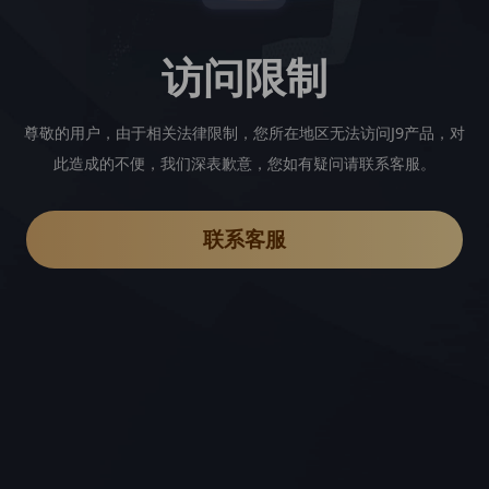
访问限制
尊敬的用户，由于相关法律限制，您所在地区无法访问J9产品，对
此造成的不便，我们深表歉意，您如有疑问请联系客服。
联系客服